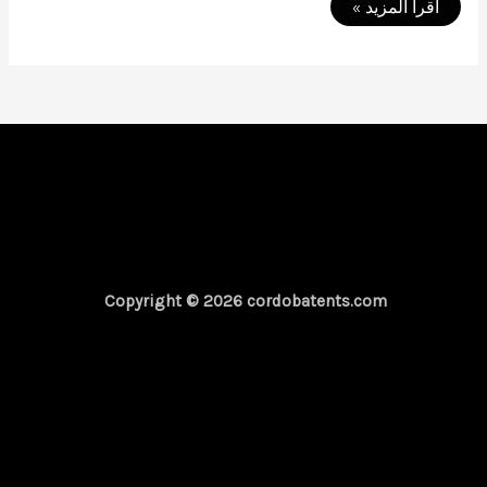
تركيب
اقرأ المزيد »
مظلات
محلات
متحركة
01050114015
Copyright © 2026 cordobatents.com