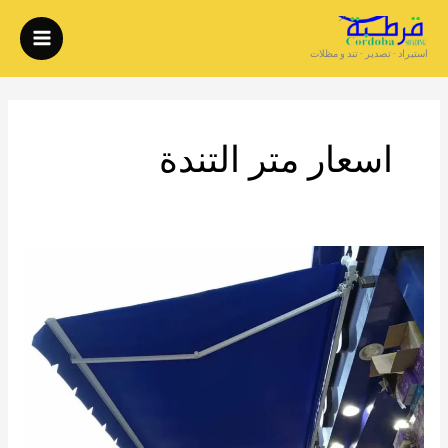
خطي
لى
استيراد - تصدير - تند و مظلات
لمحتوى
اسعار متر التندة