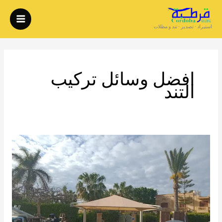
خطي
لى
استيراد - تصدير - تند و مظلات
لمحتوى
افضل وسائل تركيب
التند