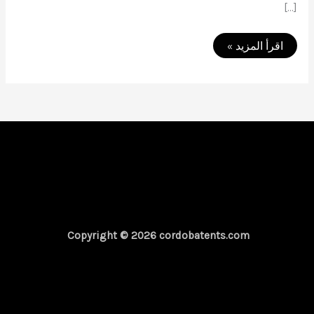
[…]
افضل
اقرأ المزيد »
اسعار
تندات
ومظلات
سيارات
01050114015
قرطبة
للتند
Copyright © 2026 cordobatents.com