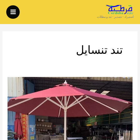
خطي
لى
استيراد - تصدير - تند و مظلات
لمحتوى
تند تنسايل