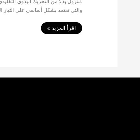
كنترول بدلًا من التحريك اليدوي التقلي
والتي تعتمد بشكل أساسي على التيار الك
ما
اقرأ المزيد »
هو
أشهر
نوع
تندة
كهرباء
من
شركة
قرطبة
وما
مميزاتها؟