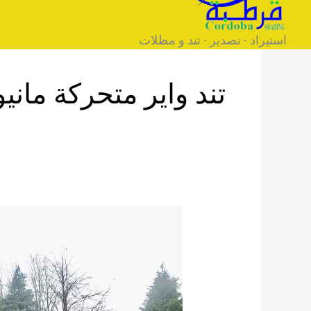
خطي
لى
استيراد - تصدير - تند و مظلات
لمحتوى
تند واير متحركة ماني