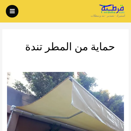
خطي
لى
استيراد - تصدير - تند و مظلات
لمحتوى
حماية من المطر تندة