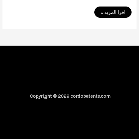
اسعار
اقرأ المزيد »
مظلات
بيوت
متحركة
01050114015
|
صيانه
تندات
البيوت
الايطالي
Copyright © 2026 cordobatents.com