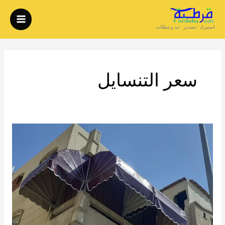
خطي
لى
استيراد - تصدير - تند و مظلات
لمحتوى
سعر التنسايل