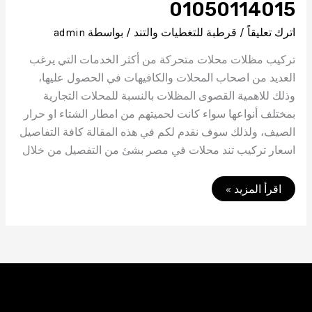
01050114015
اترك تعليقاً
/
قرطبة للتغطيات والتند
/ بواسطة
admin
تركيب مظلات محلات متحركة من أكثر الخدمات التي يرغب
العديد من اصحاب المحلات والكافيهات في الحصول عليها،
وذلك للاهمية القصوى المظلات بالنسبة للمحلات التجارية
بمختلف أنواعها سواء كانت لحميتهم من امطار الشتاء او حرار
الصيف، ولذلك سوف نقدم لكم في هذه المقالة كافة التفاصيل
اسعار تركيب تند محلات في مصر بشئ من التفصيل من خلال
تركيب
اقرأ المزيد »
مظلات
محلات
متحركة
01050114015