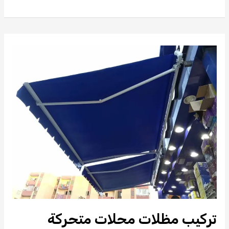
بيع
التندات
في
القاهرة
01050114015
قرطبة
تركيب مظلات محلات متحركة