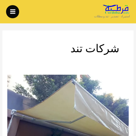
خطي
لى
استيراد - تصدير - تند و مظلات
لمحتوى
شركات تند