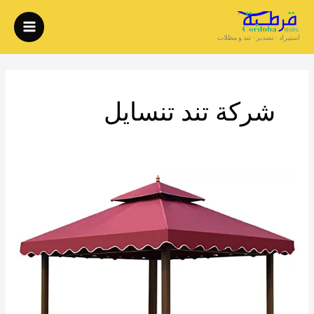
خطي
لى
استيراد - تصدير - تند و مظلات
لمحتوى
شركة تند تنسايل