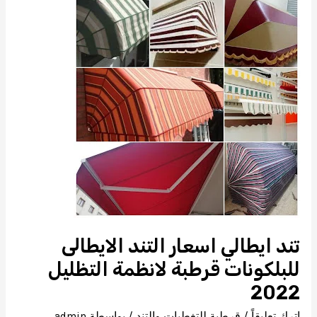
تند ايطالي اسعار التند الايطالى
للبلكونات قرطبة لانظمة التظليل
2022
اترك تعليقاً
/
قرطبة للتغطيات والتند
/ بواسطة
admin