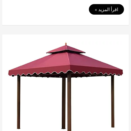
تركيب
اقرأ المزيد »
مظلات
محلات
متحركة
01050114015