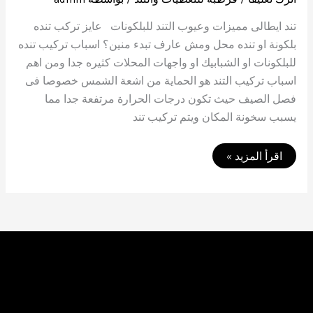
تند ايطالى مميزات وعيوب التند للبلكونات عايز تركب تنده
بلكونة او تنده محل ومش عارف تبدء منين؟ اسباب تركيب تنده
للبلكونات او الشبابيك او واجهات المحلات كثيره جدا ومن اهم
اسباب تركيب التند هو الحماية من اشعة الشمس خصوصا فى
فصل الصيف حيث تكون درجات الحرارة مرتفعة جدا مما
يسبب سخونة المكان ويتم تركيب تند
تند
اقرأ المزيد »
ايطالي
اسعار
التند
الايطالى
للبلكونات
قرطبة
لانظمة
التظليل
2022