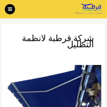
خطي
لى
استيراد - تصدير - تند و مظلات
لمحتوى
شركة قرطبة لانظمة
التظليل