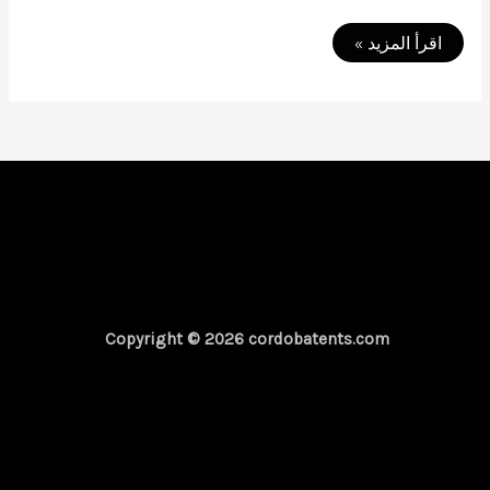
افضل
اقرأ المزيد »
اسعار
تندات
ومظلات
سيارات
01050114015
قرطبة
للتند
Copyright © 2026 cordobatents.com