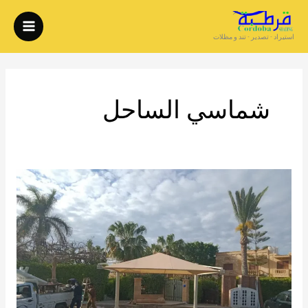
خطي
لى
استيراد - تصدير - تند و مظلات
لمحتوى
شماسي الساحل