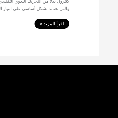
كنترول بدلًا من التحريك اليدوي التقلي
والتي تعتمد بشكل أساسي على التيار الك
ما
اقرأ المزيد »
هو
أشهر
نوع
تندة
كهرباء
من
شركة
قرطبة
وما
مميزاتها؟