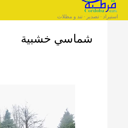
خطي
لى
استيراد - تصدير - تند و مظلات
لمحتوى
شماسي خشبية