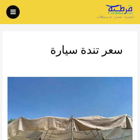
خطي
لى
استيراد - تصدير - تند و مظلات
لمحتوى
سعر تندة سيارة