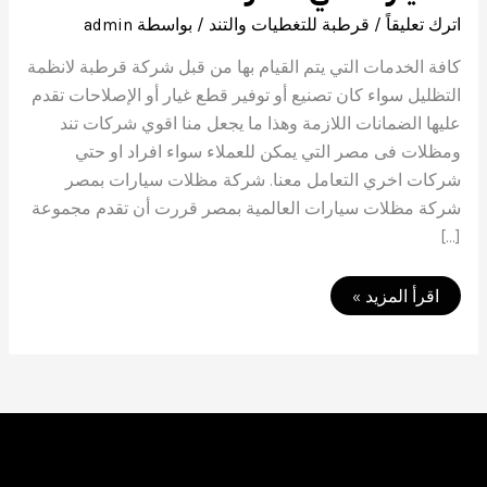
اترك تعليقاً
/
قرطبة للتغطيات والتند
/ بواسطة
admin
كافة الخدمات التي يتم القيام بها من قبل شركة قرطبة لانظمة
التظليل سواء كان تصنيع أو توفير قطع غيار أو الإصلاحات تقدم
عليها الضمانات اللازمة وهذا ما يجعل منا اقوي شركات تند
ومظلات فى مصر التي يمكن للعملاء سواء افراد او حتي
شركات اخري التعامل معنا. شركة مظلات سيارات بمصر
شركة مظلات سيارات العالمية بمصر قررت أن تقدم مجموعة
[…]
شركة
اقرأ المزيد »
مظلات
سيارات
01050114015
|
اسعار
مظلات
السيارات
في
مصر
2023