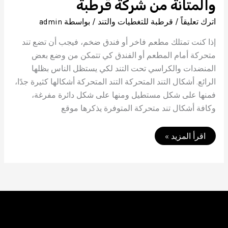
والمتانة من شركة قرطبة
اترك تعليقاً
/
قرطبة للتغطيات والتند
/ بواسطة
admin
إذا كنت تمتلك مطعم فاخر أو فندق ضخم، فيجب أن تضع تند
متحركة أمام المطعم أو الفندق كي تتمكن من وضع بعض
المنضدات والكراسي تحت التند لكي يستظل الناس بظلها
الرائع. أشكال التند المتحركة التند المتحركة أشكالها كثيرة جدًا،
فمنها على شكل مستطيل ومنها على شكل دائرة مفرغة،
وكافة أشكال تند متحركة المتوفرة يذكرها موقع
تند
اقرأ المزيد »
متحركة
ومظلات
عالية
الجودة
والمتانة
من
شركة
قرطبة