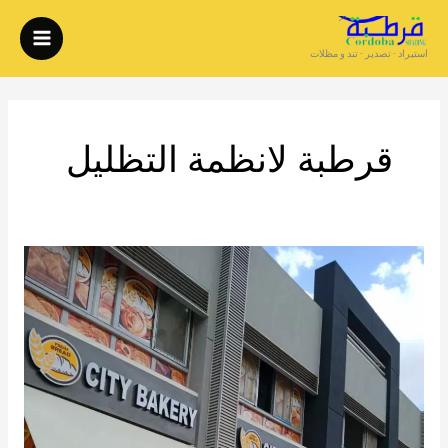
خطي
لى
استيراد - تصدير - تند و مظلات
لمحتوى
قرطبة لانظمة التظليل