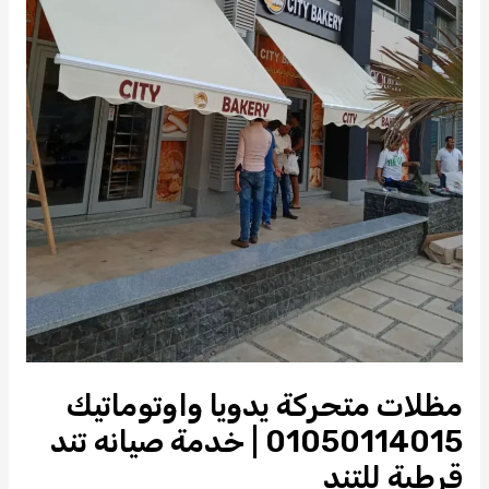
مظلات متحركة يدويا واوتوماتيك
01050114015 | خدمة صيانه تند
قرطبة للتند