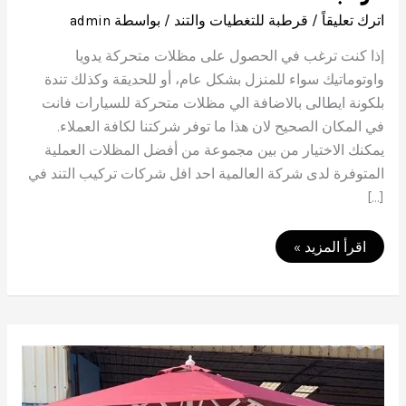
اترك تعليقاً
/
قرطبة للتغطيات والتند
/ بواسطة
admin
إذا كنت ترغب في الحصول على مظلات متحركة يدويا
واوتوماتيك سواء للمنزل بشكل عام، أو للحديقة وكذلك تندة
بلكونة ايطالى بالاضافة الي مظلات متحركة للسيارات فانت
في المكان الصحيح لان هذا ما توفر شركتنا لكافة العملاء.
يمكنك الاختيار من بين مجموعة من أفضل المظلات العملية
المتوفرة لدى شركة العالمية احد افل شركات تركيب التند في
[…]
مظلات
اقرأ المزيد »
متحركة
يدويا
واوتوماتيك
01050114015
|
خدمة
صيانه
تند
قرطبة
للتند